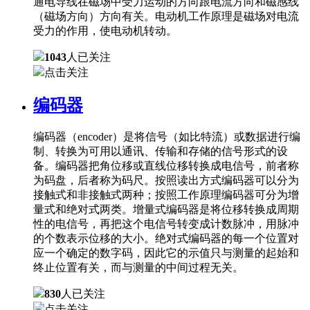
通电导线在磁场中受力运动的方向跟电流方向和磁感线
（磁场方向）方向有关。电动机工作原理是磁场对电流
受力的作用，使电动机转动。
1043
人已关注
点击关注
编码器
编码器（encoder）是将信号（如比特流）或数据进行编
制、转换为可用以通讯、传输和存储的信号形式的设
备。编码器把角位移或直线位移转换成电信号，前者称
为码盘，后者称为码尺。按照读出方式编码器可以分为
接触式和非接触式两种；按照工作原理编码器可分为增
量式和绝对式两类。增量式编码器是将位移转换成周期
性的电信号，再把这个电信号转变成计数脉冲，用脉冲
的个数表示位移的大小。绝对式编码器的每一个位置对
应一个确定的数字码，因此它的示值只与测量的起始和
终止位置有关，而与测量的中间过程无关。
830
人已关注
点击关注