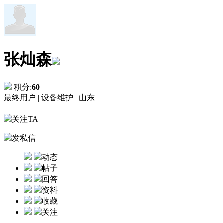
张灿森
积分:
60
最终用户 |
设备维护 |
山东
关注TA
发私信
动态
帖子
回答
资料
收藏
关注