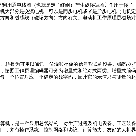
。它是利用通电线圈（也就是定子绕组）产生旋转磁场并作用于转
机大部分是交流电机，可以是同步电机或者是异步电机（电机定
方向和磁感线（磁场方向）方向有关。电动机工作原理是磁场对
行编制、转换为可用以通讯、传输和存储的信号形式的设备。编码
；按照工作原理编码器可分为增量式和绝对式两类。增量式编码
每一个位置对应一个确定的数字码，因此它的示值只与测量的起
er，IPC）即工业控制计算机，是一种采用总线结构，对生产过程及机电
接口，并有操作系统、控制网络和协议、计算能力、友好的人机