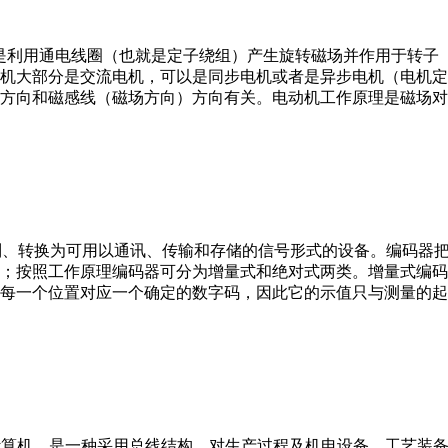
。它是利用通电线圈（也就是定子绕组）产生旋转磁场并作用于转
机大部分是交流电机，可以是同步电机或者是异步电机（电机定
方向和磁感线（磁场方向）方向有关。电动机工作原理是磁场对
行编制、转换为可用以通讯、传输和存储的信号形式的设备。编码
；按照工作原理编码器可分为增量式和绝对式两类。增量式编码
每一个位置对应一个确定的数字码，因此它的示值只与测量的起
er，IPC）即工业控制计算机，是一种采用总线结构，对生产过程及机电