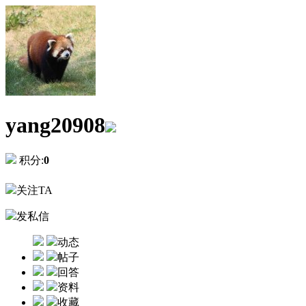
yang20908
积分:
0
关注TA
发私信
动态
帖子
回答
资料
收藏