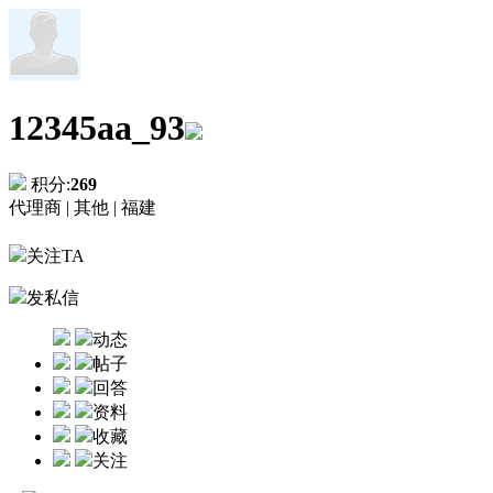
12345aa_93
积分:
269
代理商 |
其他 |
福建
关注TA
发私信
动态
帖子
回答
资料
收藏
关注