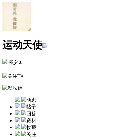
运动天使
积分:
0
关注TA
发私信
动态
帖子
回答
资料
收藏
关注