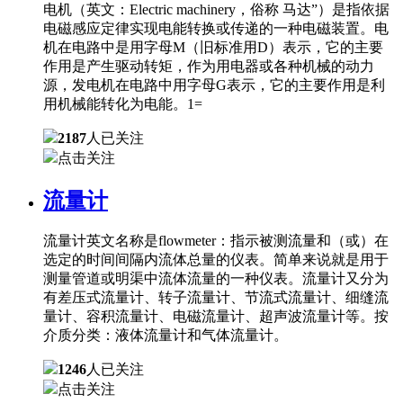
电机（英文：Electric machinery，俗称 马达”）是指依据
电磁感应定律实现电能转换或传递的一种电磁装置。电
机在电路中是用字母M（旧标准用D）表示，它的主要
作用是产生驱动转矩，作为用电器或各种机械的动力
源，发电机在电路中用字母G表示，它的主要作用是利
用机械能转化为电能。1=
2187
人已关注
点击关注
流量计
流量计英文名称是flowmeter：指示被测流量和（或）在
选定的时间间隔内流体总量的仪表。简单来说就是用于
测量管道或明渠中流体流量的一种仪表。流量计又分为
有差压式流量计、转子流量计、节流式流量计、细缝流
量计、容积流量计、电磁流量计、超声波流量计等。按
介质分类：液体流量计和气体流量计。
1246
人已关注
点击关注