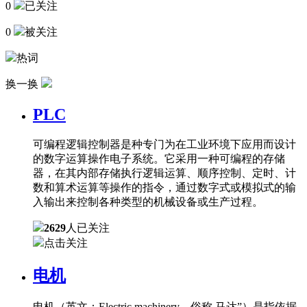
0
已关注
0
被关注
热词
换一换
PLC
可编程逻辑控制器是种专门为在工业环境下应用而设计
的数字运算操作电子系统。它采用一种可编程的存储
器，在其内部存储执行逻辑运算、顺序控制、定时、计
数和算术运算等操作的指令，通过数字式或模拟式的输
入输出来控制各种类型的机械设备或生产过程。
2629
人已关注
点击关注
电机
电机（英文：Electric machinery，俗称 马达”）是指依据