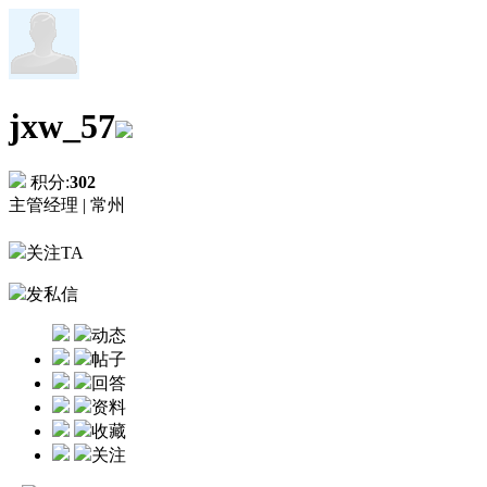
jxw_57
积分:
302
主管经理 |
常州
关注TA
发私信
动态
帖子
回答
资料
收藏
关注