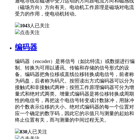
通电导线在磁场中受力运动的方向跟电流方向和磁感线
（磁场方向）方向有关。电动机工作原理是磁场对电流
受力的作用，使电动机转动。
1043
人已关注
点击关注
编码器
编码器（encoder）是将信号（如比特流）或数据进行编
制、转换为可用以通讯、传输和存储的信号形式的设
备。编码器把角位移或直线位移转换成电信号，前者称
为码盘，后者称为码尺。按照读出方式编码器可以分为
接触式和非接触式两种；按照工作原理编码器可分为增
量式和绝对式两类。增量式编码器是将位移转换成周期
性的电信号，再把这个电信号转变成计数脉冲，用脉冲
的个数表示位移的大小。绝对式编码器的每一个位置对
应一个确定的数字码，因此它的示值只与测量的起始和
终止位置有关，而与测量的中间过程无关。
830
人已关注
点击关注