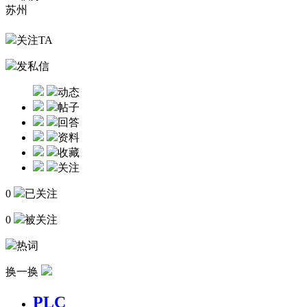
苏州
关注TA
发私信
动态
帖子
回答
资料
收藏
关注
0
已关注
0
被关注
热词
换一换
PLC