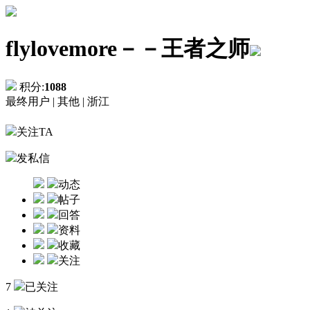
flylovemore－－王者之师
积分:
1088
最终用户 |
其他 |
浙江
关注TA
发私信
动态
帖子
回答
资料
收藏
关注
7
已关注