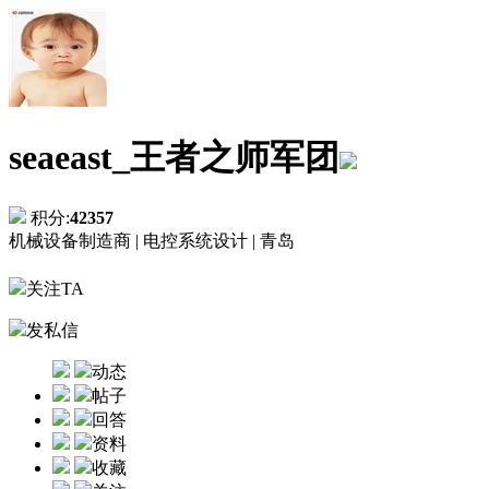
seaeast_王者之师军团
积分:
42357
机械设备制造商 |
电控系统设计 |
青岛
关注TA
发私信
动态
帖子
回答
资料
收藏