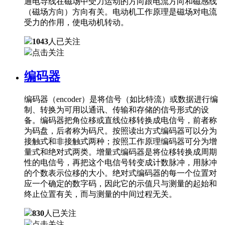
通电导线在磁场中受力运动的方向跟电流方向和磁感线
（磁场方向）方向有关。电动机工作原理是磁场对电流
受力的作用，使电动机转动。
1043
人已关注
点击关注
编码器
编码器（encoder）是将信号（如比特流）或数据进行编
制、转换为可用以通讯、传输和存储的信号形式的设
备。编码器把角位移或直线位移转换成电信号，前者称
为码盘，后者称为码尺。按照读出方式编码器可以分为
接触式和非接触式两种；按照工作原理编码器可分为增
量式和绝对式两类。增量式编码器是将位移转换成周期
性的电信号，再把这个电信号转变成计数脉冲，用脉冲
的个数表示位移的大小。绝对式编码器的每一个位置对
应一个确定的数字码，因此它的示值只与测量的起始和
终止位置有关，而与测量的中间过程无关。
830
人已关注
点击关注