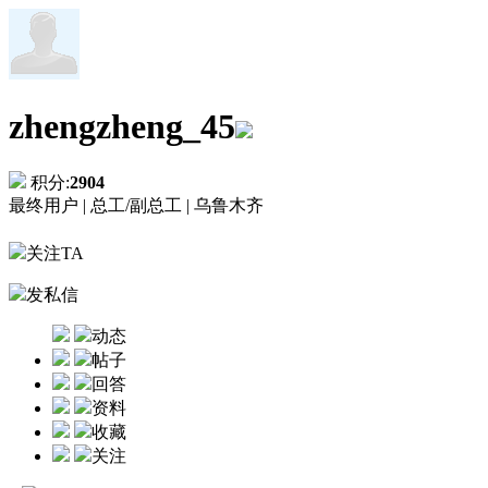
zhengzheng_45
积分:
2904
最终用户 |
总工/副总工 |
乌鲁木齐
关注TA
发私信
动态
帖子
回答
资料
收藏
关注