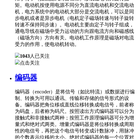
矩。电动机按使用电源不同分为直流电动机和交流电动
机，电力系统中的电动机大部分是交流电机，可以是同
步电机或者是异步电机（电机定子磁场转速与转子旋转
转速不保持同步速）。电动机主要由定子与转子组成，
通电导线在磁场中受力运动的方向跟电流方向和磁感线
（磁场方向）方向有关。电动机工作原理是磁场对电流
受力的作用，使电动机转动。
1043
人已关注
点击关注
编码器
编码器（encoder）是将信号（如比特流）或数据进行编
制、转换为可用以通讯、传输和存储的信号形式的设
备。编码器把角位移或直线位移转换成电信号，前者称
为码盘，后者称为码尺。按照读出方式编码器可以分为
接触式和非接触式两种；按照工作原理编码器可分为增
量式和绝对式两类。增量式编码器是将位移转换成周期
性的电信号，再把这个电信号转变成计数脉冲，用脉冲
的个数表示位移的大小。绝对式编码器的每一个位置对