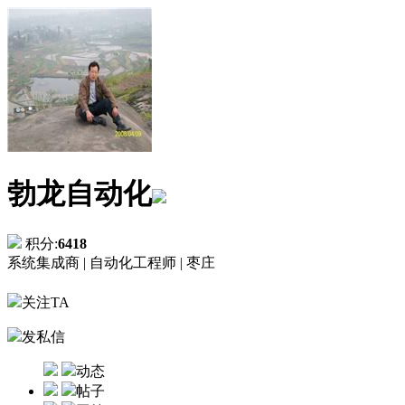
勃龙自动化
积分:
6418
系统集成商 |
自动化工程师 |
枣庄
关注TA
发私信
动态
帖子