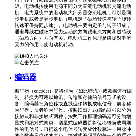
矩。电动机按使用电源不同分为直流电动机和交流电动
机，电力系统中的电动机大部分是交流电机，可以是同
步电机或者是异步电机（电机定子磁场转速与转子旋转
转速不保持同步速）。电动机主要由定子与转子组成，
通电导线在磁场中受力运动的方向跟电流方向和磁感线
（磁场方向）方向有关。电动机工作原理是磁场对电流
受力的作用，使电动机转动。
1043
人已关注
点击关注
编码器
编码器（encoder）是将信号（如比特流）或数据进行编
制、转换为可用以通讯、传输和存储的信号形式的设
备。编码器把角位移或直线位移转换成电信号，前者称
为码盘，后者称为码尺。按照读出方式编码器可以分为
接触式和非接触式两种；按照工作原理编码器可分为增
量式和绝对式两类。增量式编码器是将位移转换成周期
性的电信号，再把这个电信号转变成计数脉冲，用脉冲
的个数表示位移的大小。绝对式编码器的每一个位置对