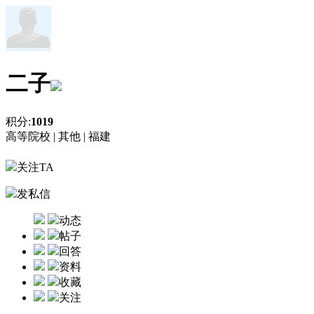
二子
积分:
1019
高等院校 |
其他 |
福建
关注TA
发私信
动态
帖子
回答
资料
收藏
关注