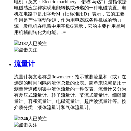
电机（英文：Electric machinery，俗称 马达”）是指依据
电磁感应定律实现电能转换或传递的一种电磁装置。电
机在电路中是用字母M（旧标准用D）表示，它的主要
作用是产生驱动转矩，作为用电器或各种机械的动力
源，发电机在电路中用字母G表示，它的主要作用是利
用机械能转化为电能。1=
2187
人已关注
点击关注
流量计
流量计英文名称是flowmeter：指示被测流量和（或）在
选定的时间间隔内流体总量的仪表。简单来说就是用于
测量管道或明渠中流体流量的一种仪表。流量计又分为
有差压式流量计、转子流量计、节流式流量计、细缝流
量计、容积流量计、电磁流量计、超声波流量计等。按
介质分类：液体流量计和气体流量计。
1246
人已关注
点击关注