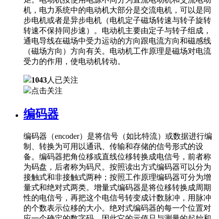
机，电力系统中的电动机大部分是交流电机，可以是同
步电机或者是异步电机（电机定子磁场转速与转子旋转
转速不保持同步速）。电动机主要由定子与转子组成，
通电导线在磁场中受力运动的方向跟电流方向和磁感线
（磁场方向）方向有关。电动机工作原理是磁场对电流
受力的作用，使电动机转动。
1043
人已关注
点击关注
编码器
编码器（encoder）是将信号（如比特流）或数据进行编
制、转换为可用以通讯、传输和存储的信号形式的设
备。编码器把角位移或直线位移转换成电信号，前者称
为码盘，后者称为码尺。按照读出方式编码器可以分为
接触式和非接触式两种；按照工作原理编码器可分为增
量式和绝对式两类。增量式编码器是将位移转换成周期
性的电信号，再把这个电信号转变成计数脉冲，用脉冲
的个数表示位移的大小。绝对式编码器的每一个位置对
应一个确定的数字码，因此它的示值只与测量的起始和