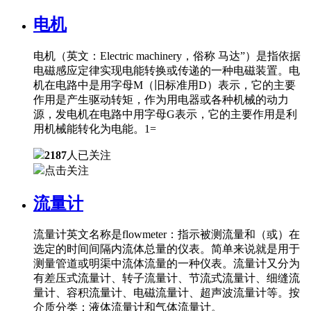
电机
电机（英文：Electric machinery，俗称 马达”）是指依据
电磁感应定律实现电能转换或传递的一种电磁装置。电
机在电路中是用字母M（旧标准用D）表示，它的主要
作用是产生驱动转矩，作为用电器或各种机械的动力
源，发电机在电路中用字母G表示，它的主要作用是利
用机械能转化为电能。1=
2187
人已关注
点击关注
流量计
流量计英文名称是flowmeter：指示被测流量和（或）在
选定的时间间隔内流体总量的仪表。简单来说就是用于
测量管道或明渠中流体流量的一种仪表。流量计又分为
有差压式流量计、转子流量计、节流式流量计、细缝流
量计、容积流量计、电磁流量计、超声波流量计等。按
介质分类：液体流量计和气体流量计。