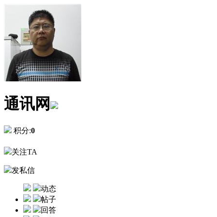
通讯网
积分:
0
关注TA
发私信
动态
帖子
回答