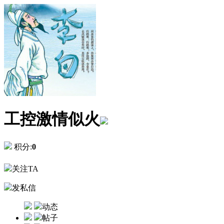
工控激情似火
积分:
0
关注TA
发私信
动态
帖子