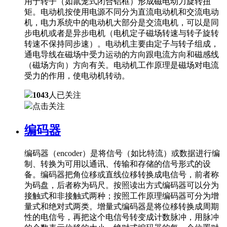
用于转子（如鼠笼式闭合铝框）形成磁电动力旋转扭
矩。电动机按使用电源不同分为直流电动机和交流电动
机，电力系统中的电动机大部分是交流电机，可以是同
步电机或者是异步电机（电机定子磁场转速与转子旋转
转速不保持同步速）。电动机主要由定子与转子组成，
通电导线在磁场中受力运动的方向跟电流方向和磁感线
（磁场方向）方向有关。电动机工作原理是磁场对电流
受力的作用，使电动机转动。
1043
人已关注
点击关注
编码器
编码器（encoder）是将信号（如比特流）或数据进行编
制、转换为可用以通讯、传输和存储的信号形式的设
备。编码器把角位移或直线位移转换成电信号，前者称
为码盘，后者称为码尺。按照读出方式编码器可以分为
接触式和非接触式两种；按照工作原理编码器可分为增
量式和绝对式两类。增量式编码器是将位移转换成周期
性的电信号，再把这个电信号转变成计数脉冲，用脉冲