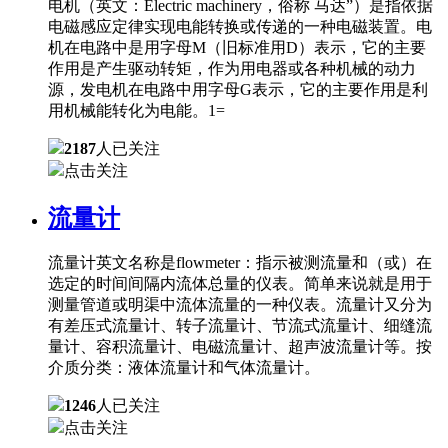
电机（英文：Electric machinery，俗称 马达”）是指依据
电磁感应定律实现电能转换或传递的一种电磁装置。电
机在电路中是用字母M（旧标准用D）表示，它的主要
作用是产生驱动转矩，作为用电器或各种机械的动力
源，发电机在电路中用字母G表示，它的主要作用是利
用机械能转化为电能。1=
2187
人已关注
点击关注
流量计
流量计英文名称是flowmeter：指示被测流量和（或）在
选定的时间间隔内流体总量的仪表。简单来说就是用于
测量管道或明渠中流体流量的一种仪表。流量计又分为
有差压式流量计、转子流量计、节流式流量计、细缝流
量计、容积流量计、电磁流量计、超声波流量计等。按
介质分类：液体流量计和气体流量计。
1246
人已关注
点击关注