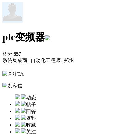
plc变频器
积分:
557
系统集成商 |
自动化工程师 |
郑州
关注TA
发私信
动态
帖子
回答
资料
收藏
关注