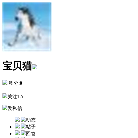
宝贝猫
积分:
0
关注TA
发私信
动态
帖子
回答