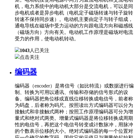
机，电力系统中的电动机大部分是交流电机，可以是同
步电机或者是异步电机（电机定子磁场转速与转子旋转
转速不保持同步速）。电动机主要由定子与转子组成，
通电导线在磁场中受力运动的方向跟电流方向和磁感线
（磁场方向）方向有关。电动机工作原理是磁场对电流
受力的作用，使电动机转动。
1043
人已关注
点击关注
编码器
编码器（encoder）是将信号（如比特流）或数据进行编
制、转换为可用以通讯、传输和存储的信号形式的设
备。编码器把角位移或直线位移转换成电信号，前者称
为码盘，后者称为码尺。按照读出方式编码器可以分为
接触式和非接触式两种；按照工作原理编码器可分为增
量式和绝对式两类。增量式编码器是将位移转换成周期
性的电信号，再把这个电信号转变成计数脉冲，用脉冲
的个数表示位移的大小。绝对式编码器的每一个位置对
应一个确定的数字码，因此它的示值只与测量的起始和