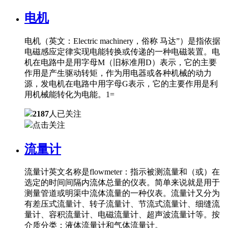
电机
电机（英文：Electric machinery，俗称 马达”）是指依据
电磁感应定律实现电能转换或传递的一种电磁装置。电
机在电路中是用字母M（旧标准用D）表示，它的主要
作用是产生驱动转矩，作为用电器或各种机械的动力
源，发电机在电路中用字母G表示，它的主要作用是利
用机械能转化为电能。1=
2187
人已关注
点击关注
流量计
流量计英文名称是flowmeter：指示被测流量和（或）在
选定的时间间隔内流体总量的仪表。简单来说就是用于
测量管道或明渠中流体流量的一种仪表。流量计又分为
有差压式流量计、转子流量计、节流式流量计、细缝流
量计、容积流量计、电磁流量计、超声波流量计等。按
介质分类：液体流量计和气体流量计。