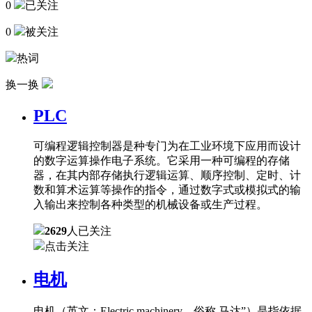
0
已关注
0
被关注
热词
换一换
PLC
可编程逻辑控制器是种专门为在工业环境下应用而设计
的数字运算操作电子系统。它采用一种可编程的存储
器，在其内部存储执行逻辑运算、顺序控制、定时、计
数和算术运算等操作的指令，通过数字式或模拟式的输
入输出来控制各种类型的机械设备或生产过程。
2629
人已关注
点击关注
电机
电机（英文：Electric machinery，俗称 马达”）是指依据