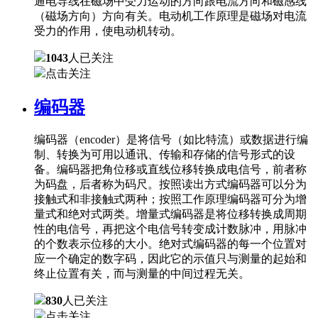
通电导线在磁场中受力运动的方向跟电流方向和磁感线
（磁场方向）方向有关。电动机工作原理是磁场对电流
受力的作用，使电动机转动。
1043
人已关注
点击关注
编码器
编码器（encoder）是将信号（如比特流）或数据进行编
制、转换为可用以通讯、传输和存储的信号形式的设
备。编码器把角位移或直线位移转换成电信号，前者称
为码盘，后者称为码尺。按照读出方式编码器可以分为
接触式和非接触式两种；按照工作原理编码器可分为增
量式和绝对式两类。增量式编码器是将位移转换成周期
性的电信号，再把这个电信号转变成计数脉冲，用脉冲
的个数表示位移的大小。绝对式编码器的每一个位置对
应一个确定的数字码，因此它的示值只与测量的起始和
终止位置有关，而与测量的中间过程无关。
830
人已关注
点击关注