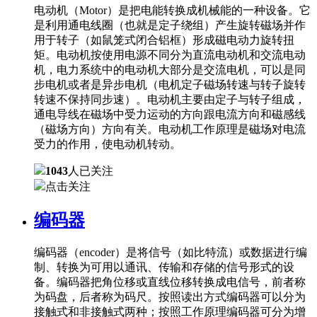
电动机（Motor）是把电能转换成机械能的一种设备。它
是利用通电线圈（也就是定子绕组）产生旋转磁场并作
用于转子（如鼠笼式闭合铝框）形成磁电动力旋转扭
矩。电动机按使用电源不同分为直流电动机和交流电动
机，电力系统中的电动机大部分是交流电机，可以是同
步电机或者是异步电机（电机定子磁场转速与转子旋转
转速不保持同步速）。电动机主要由定子与转子组成，
通电导线在磁场中受力运动的方向跟电流方向和磁感线
（磁场方向）方向有关。电动机工作原理是磁场对电流
受力的作用，使电动机转动。
1043
人已关注
点击关注
编码器
编码器（encoder）是将信号（如比特流）或数据进行编
制、转换为可用以通讯、传输和存储的信号形式的设
备。编码器把角位移或直线位移转换成电信号，前者称
为码盘，后者称为码尺。按照读出方式编码器可以分为
接触式和非接触式两种；按照工作原理编码器可分为增