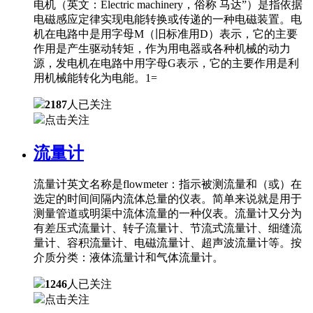
电机（英文：Electric machinery，俗称 马达”）是指依据
电磁感应定律实现电能转换或传递的一种电磁装置。电
机在电路中是用字母M（旧标准用D）表示，它的主要
作用是产生驱动转矩，作为用电器或各种机械的动力
源，发电机在电路中用字母G表示，它的主要作用是利
用机械能转化为电能。1=
2187
人已关注
点击关注
流量计
流量计英文名称是flowmeter：指示被测流量和（或）在
选定的时间间隔内流体总量的仪表。简单来说就是用于
测量管道或明渠中流体流量的一种仪表。流量计又分为
有差压式流量计、转子流量计、节流式流量计、细缝流
量计、容积流量计、电磁流量计、超声波流量计等。按
介质分类：液体流量计和气体流量计。
1246
人已关注
点击关注