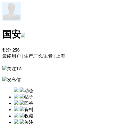
国安
积分:
256
最终用户 |
生产厂长/主管 |
上海
关注TA
发私信
动态
帖子
回答
资料
收藏
关注