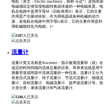
电机（英文：Electric machinery，俗称 马达”）是指依据
电磁感应定律实现电能转换或传递的一种电磁装置。电
机在电路中是用字母M（旧标准用D）表示，它的主要
作用是产生驱动转矩，作为用电器或各种机械的动力
源，发电机在电路中用字母G表示，它的主要作用是利
用机械能转化为电能。1=
2187
人已关注
点击关注
流量计
流量计英文名称是flowmeter：指示被测流量和（或）在
选定的时间间隔内流体总量的仪表。简单来说就是用于
测量管道或明渠中流体流量的一种仪表。流量计又分为
有差压式流量计、转子流量计、节流式流量计、细缝流
量计、容积流量计、电磁流量计、超声波流量计等。按
介质分类：液体流量计和气体流量计。
1246
人已关注
点击关注