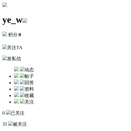
ye_w
积分:
0
关注TA
发私信
动态
帖子
回答
资料
收藏
关注
0
已关注
35
被关注