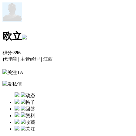
欧立
积分:
396
代理商 |
主管经理 |
江西
关注TA
发私信
动态
帖子
回答
资料
收藏
关注