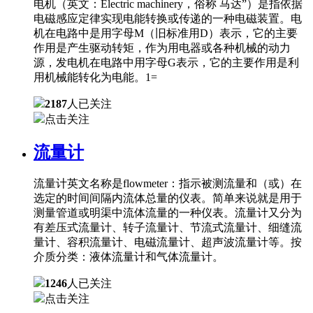
电机（英文：Electric machinery，俗称 马达”）是指依据
电磁感应定律实现电能转换或传递的一种电磁装置。电
机在电路中是用字母M（旧标准用D）表示，它的主要
作用是产生驱动转矩，作为用电器或各种机械的动力
源，发电机在电路中用字母G表示，它的主要作用是利
用机械能转化为电能。1=
2187
人已关注
点击关注
流量计
流量计英文名称是flowmeter：指示被测流量和（或）在
选定的时间间隔内流体总量的仪表。简单来说就是用于
测量管道或明渠中流体流量的一种仪表。流量计又分为
有差压式流量计、转子流量计、节流式流量计、细缝流
量计、容积流量计、电磁流量计、超声波流量计等。按
介质分类：液体流量计和气体流量计。
1246
人已关注
点击关注