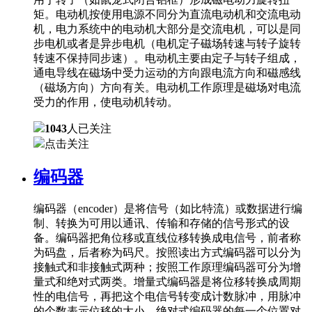
矩。电动机按使用电源不同分为直流电动机和交流电动
机，电力系统中的电动机大部分是交流电机，可以是同
步电机或者是异步电机（电机定子磁场转速与转子旋转
转速不保持同步速）。电动机主要由定子与转子组成，
通电导线在磁场中受力运动的方向跟电流方向和磁感线
（磁场方向）方向有关。电动机工作原理是磁场对电流
受力的作用，使电动机转动。
1043
人已关注
点击关注
编码器
编码器（encoder）是将信号（如比特流）或数据进行编
制、转换为可用以通讯、传输和存储的信号形式的设
备。编码器把角位移或直线位移转换成电信号，前者称
为码盘，后者称为码尺。按照读出方式编码器可以分为
接触式和非接触式两种；按照工作原理编码器可分为增
量式和绝对式两类。增量式编码器是将位移转换成周期
性的电信号，再把这个电信号转变成计数脉冲，用脉冲
的个数表示位移的大小。绝对式编码器的每一个位置对