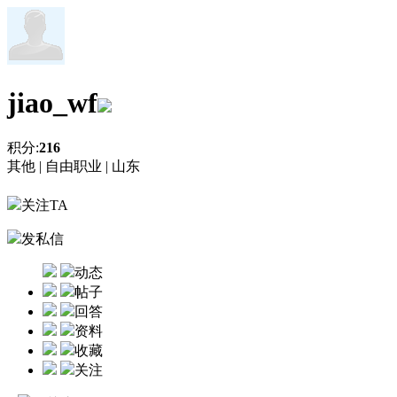
jiao_wf
积分:
216
其他 |
自由职业 |
山东
关注TA
发私信
动态
帖子
回答
资料
收藏
关注