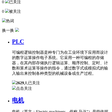
0
已关注
0
被关注
热词
换一换
PLC
可编程逻辑控制器是种专门为在工业环境下应用而设计
的数字运算操作电子系统。它采用一种可编程的存储
器，在其内部存储执行逻辑运算、顺序控制、定时、计
数和算术运算等操作的指令，通过数字式或模拟式的输
入输出来控制各种类型的机械设备或生产过程。
2629
人已关注
点击关注
电机
电机（英文：Electric machinery，俗称 马达”）是指依据