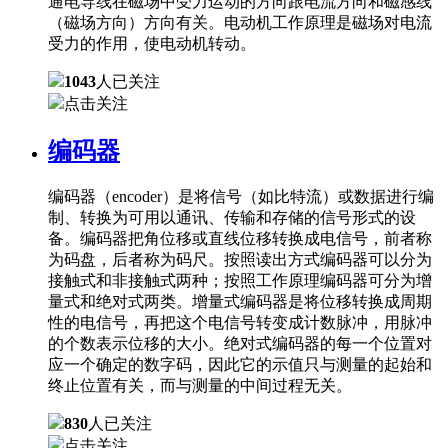
通电导线在磁场中受力运动的方向跟电流方向和磁感线
（磁场方向）方向有关。电动机工作原理是磁场对电流
受力的作用，使电动机转动。
1043
人已关注
点击关注
编码器
编码器（encoder）是将信号（如比特流）或数据进行编
制、转换为可用以通讯、传输和存储的信号形式的设
备。编码器把角位移或直线位移转换成电信号，前者称
为码盘，后者称为码尺。按照读出方式编码器可以分为
接触式和非接触式两种；按照工作原理编码器可分为增
量式和绝对式两类。增量式编码器是将位移转换成周期
性的电信号，再把这个电信号转变成计数脉冲，用脉冲
的个数表示位移的大小。绝对式编码器的每一个位置对
应一个确定的数字码，因此它的示值只与测量的起始和
终止位置有关，而与测量的中间过程无关。
830
人已关注
点击关注