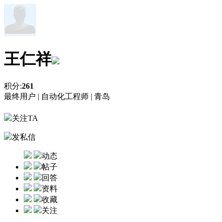
王仁祥
积分:
261
最终用户 |
自动化工程师 |
青岛
关注TA
发私信
动态
帖子
回答
资料
收藏
关注