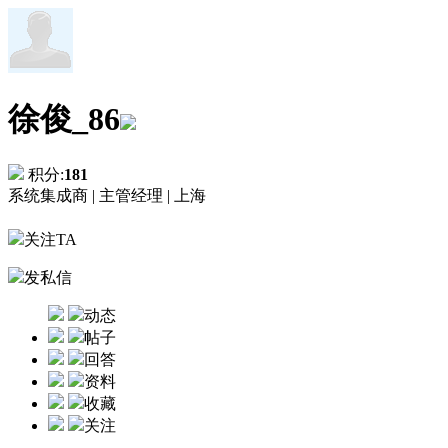
徐俊_86
积分:
181
系统集成商 |
主管经理 |
上海
关注TA
发私信
动态
帖子
回答
资料
收藏
关注