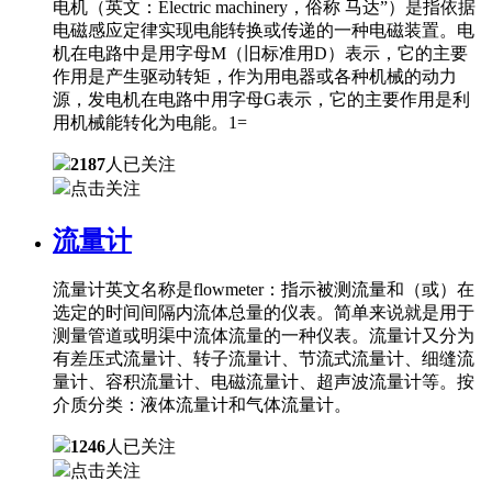
电机（英文：Electric machinery，俗称 马达”）是指依据
电磁感应定律实现电能转换或传递的一种电磁装置。电
机在电路中是用字母M（旧标准用D）表示，它的主要
作用是产生驱动转矩，作为用电器或各种机械的动力
源，发电机在电路中用字母G表示，它的主要作用是利
用机械能转化为电能。1=
2187
人已关注
点击关注
流量计
流量计英文名称是flowmeter：指示被测流量和（或）在
选定的时间间隔内流体总量的仪表。简单来说就是用于
测量管道或明渠中流体流量的一种仪表。流量计又分为
有差压式流量计、转子流量计、节流式流量计、细缝流
量计、容积流量计、电磁流量计、超声波流量计等。按
介质分类：液体流量计和气体流量计。
1246
人已关注
点击关注