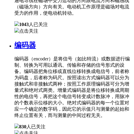
通电导线在磁场中受力运动的方向跟电流方向和磁感线
（磁场方向）方向有关。电动机工作原理是磁场对电流
受力的作用，使电动机转动。
1043
人已关注
点击关注
编码器
编码器（encoder）是将信号（如比特流）或数据进行编
制、转换为可用以通讯、传输和存储的信号形式的设
备。编码器把角位移或直线位移转换成电信号，前者称
为码盘，后者称为码尺。按照读出方式编码器可以分为
接触式和非接触式两种；按照工作原理编码器可分为增
量式和绝对式两类。增量式编码器是将位移转换成周期
性的电信号，再把这个电信号转变成计数脉冲，用脉冲
的个数表示位移的大小。绝对式编码器的每一个位置对
应一个确定的数字码，因此它的示值只与测量的起始和
终止位置有关，而与测量的中间过程无关。
830
人已关注
点击关注