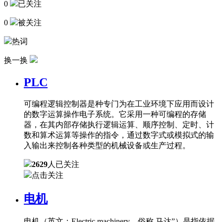
0
已关注
0
被关注
热词
换一换
PLC
可编程逻辑控制器是种专门为在工业环境下应用而设计
的数字运算操作电子系统。它采用一种可编程的存储
器，在其内部存储执行逻辑运算、顺序控制、定时、计
数和算术运算等操作的指令，通过数字式或模拟式的输
入输出来控制各种类型的机械设备或生产过程。
2629
人已关注
点击关注
电机
电机（英文：Electric machinery，俗称 马达”）是指依据