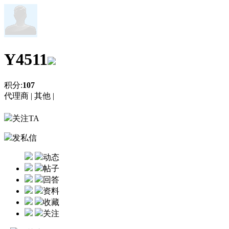
Y4511
积分:
107
代理商 |
其他 |
关注TA
发私信
动态
帖子
回答
资料
收藏
关注