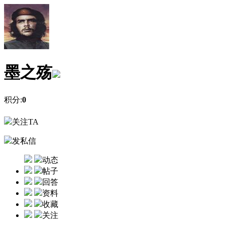
墨之殇
积分:
0
关注TA
发私信
动态
帖子
回答
资料
收藏
关注