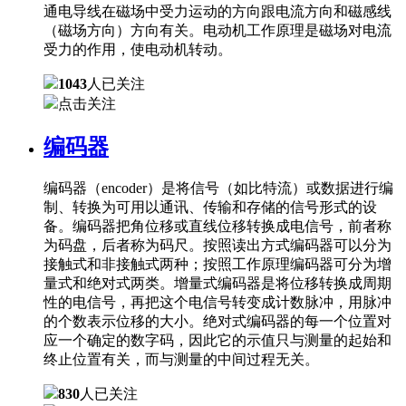
通电导线在磁场中受力运动的方向跟电流方向和磁感线
（磁场方向）方向有关。电动机工作原理是磁场对电流
受力的作用，使电动机转动。
1043
人已关注
点击关注
编码器
编码器（encoder）是将信号（如比特流）或数据进行编
制、转换为可用以通讯、传输和存储的信号形式的设
备。编码器把角位移或直线位移转换成电信号，前者称
为码盘，后者称为码尺。按照读出方式编码器可以分为
接触式和非接触式两种；按照工作原理编码器可分为增
量式和绝对式两类。增量式编码器是将位移转换成周期
性的电信号，再把这个电信号转变成计数脉冲，用脉冲
的个数表示位移的大小。绝对式编码器的每一个位置对
应一个确定的数字码，因此它的示值只与测量的起始和
终止位置有关，而与测量的中间过程无关。
830
人已关注