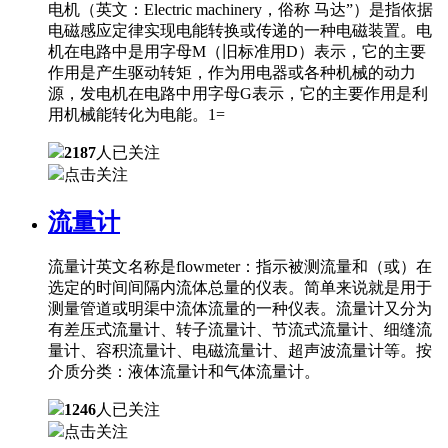
电机（英文：Electric machinery，俗称 马达”）是指依据
电磁感应定律实现电能转换或传递的一种电磁装置。电
机在电路中是用字母M（旧标准用D）表示，它的主要
作用是产生驱动转矩，作为用电器或各种机械的动力
源，发电机在电路中用字母G表示，它的主要作用是利
用机械能转化为电能。1=
2187
人已关注
点击关注
流量计
流量计英文名称是flowmeter：指示被测流量和（或）在
选定的时间间隔内流体总量的仪表。简单来说就是用于
测量管道或明渠中流体流量的一种仪表。流量计又分为
有差压式流量计、转子流量计、节流式流量计、细缝流
量计、容积流量计、电磁流量计、超声波流量计等。按
介质分类：液体流量计和气体流量计。
1246
人已关注
点击关注