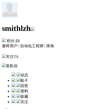
smithlzh
积分:
23
最终用户 |
自动化工程师 |
珠海
关注TA
发私信
动态
帖子
回答
资料
收藏
关注