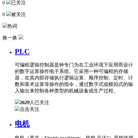
0
已关注
0
被关注
热词
换一换
PLC
可编程逻辑控制器是种专门为在工业环境下应用而设计
的数字运算操作电子系统。它采用一种可编程的存储
器，在其内部存储执行逻辑运算、顺序控制、定时、计
数和算术运算等操作的指令，通过数字式或模拟式的输
入输出来控制各种类型的机械设备或生产过程。
2629
人已关注
点击关注
电机
电机（英文：Electric machinery，俗称 马达”）是指依据