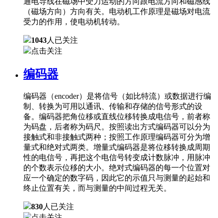
通电导线在磁场中受力运动的方向跟电流方向和磁感线
（磁场方向）方向有关。电动机工作原理是磁场对电流
受力的作用，使电动机转动。
1043
人已关注
点击关注
编码器
编码器（encoder）是将信号（如比特流）或数据进行编
制、转换为可用以通讯、传输和存储的信号形式的设
备。编码器把角位移或直线位移转换成电信号，前者称
为码盘，后者称为码尺。按照读出方式编码器可以分为
接触式和非接触式两种；按照工作原理编码器可分为增
量式和绝对式两类。增量式编码器是将位移转换成周期
性的电信号，再把这个电信号转变成计数脉冲，用脉冲
的个数表示位移的大小。绝对式编码器的每一个位置对
应一个确定的数字码，因此它的示值只与测量的起始和
终止位置有关，而与测量的中间过程无关。
830
人已关注
点击关注