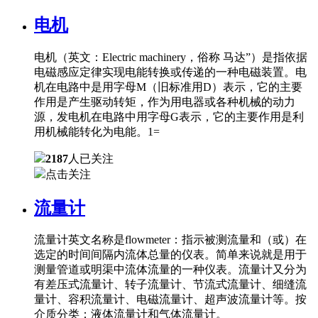
电机
电机（英文：Electric machinery，俗称 马达”）是指依据
电磁感应定律实现电能转换或传递的一种电磁装置。电
机在电路中是用字母M（旧标准用D）表示，它的主要
作用是产生驱动转矩，作为用电器或各种机械的动力
源，发电机在电路中用字母G表示，它的主要作用是利
用机械能转化为电能。1=
2187
人已关注
点击关注
流量计
流量计英文名称是flowmeter：指示被测流量和（或）在
选定的时间间隔内流体总量的仪表。简单来说就是用于
测量管道或明渠中流体流量的一种仪表。流量计又分为
有差压式流量计、转子流量计、节流式流量计、细缝流
量计、容积流量计、电磁流量计、超声波流量计等。按
介质分类：液体流量计和气体流量计。