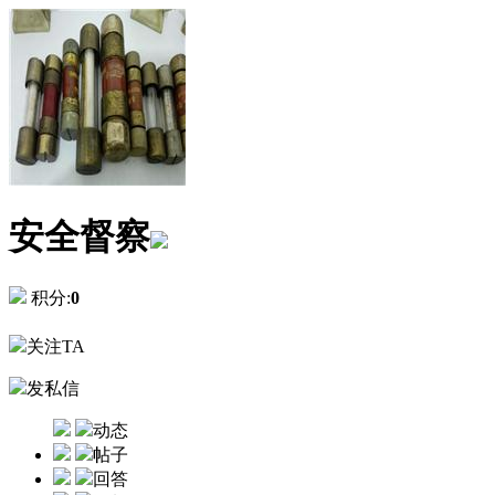
安全督察
积分:
0
关注TA
发私信
动态
帖子
回答