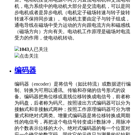
机，电力系统中的电动机大部分是交流电机，可以是同
步电机或者是异步电机（电机定子磁场转速与转子旋转
转速不保持同步速）。电动机主要由定子与转子组成，
通电导线在磁场中受力运动的方向跟电流方向和磁感线
（磁场方向）方向有关。电动机工作原理是磁场对电流
受力的作用，使电动机转动。
1043
人已关注
点击关注
编码器
编码器（encoder）是将信号（如比特流）或数据进行编
制、转换为可用以通讯、传输和存储的信号形式的设
备。编码器把角位移或直线位移转换成电信号，前者称
为码盘，后者称为码尺。按照读出方式编码器可以分为
接触式和非接触式两种；按照工作原理编码器可分为增
量式和绝对式两类。增量式编码器是将位移转换成周期
性的电信号，再把这个电信号转变成计数脉冲，用脉冲
的个数表示位移的大小。绝对式编码器的每一个位置对
应一个确定的数字码，因此它的示值只与测量的起始和