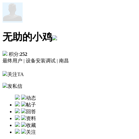
无助的小鸡
积分:
252
最终用户 |
设备安装调试 |
南昌
关注TA
发私信
动态
帖子
回答
资料
收藏
关注