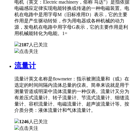
电机（英文：Electric machinery，俗称 马达”）是指依据
电磁感应定律实现电能转换或传递的一种电磁装置。电
机在电路中是用字母M（旧标准用D）表示，它的主要
作用是产生驱动转矩，作为用电器或各种机械的动力
源，发电机在电路中用字母G表示，它的主要作用是利
用机械能转化为电能。1=
2187
人已关注
点击关注
流量计
流量计英文名称是flowmeter：指示被测流量和（或）在
选定的时间间隔内流体总量的仪表。简单来说就是用于
测量管道或明渠中流体流量的一种仪表。流量计又分为
有差压式流量计、转子流量计、节流式流量计、细缝流
量计、容积流量计、电磁流量计、超声波流量计等。按
介质分类：液体流量计和气体流量计。
1246
人已关注
点击关注