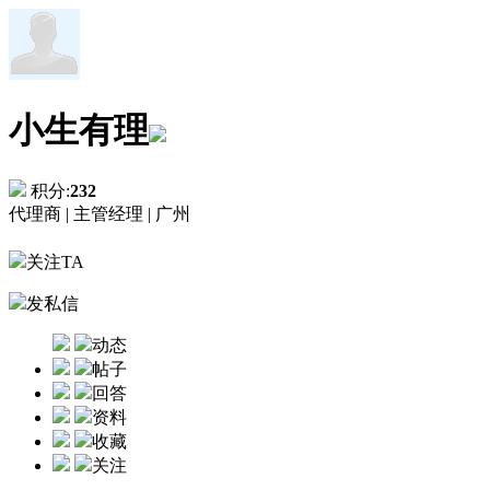
小生有理
积分:
232
代理商 |
主管经理 |
广州
关注TA
发私信
动态
帖子
回答
资料
收藏
关注