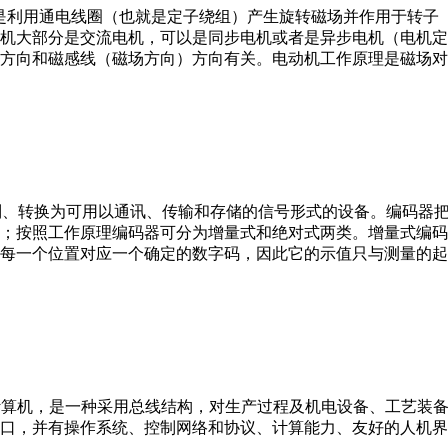
。它是利用通电线圈（也就是定子绕组）产生旋转磁场并作用于转
机大部分是交流电机，可以是同步电机或者是异步电机（电机定
方向和磁感线（磁场方向）方向有关。电动机工作原理是磁场对
行编制、转换为可用以通讯、传输和存储的信号形式的设备。编码
；按照工作原理编码器可分为增量式和绝对式两类。增量式编码
每一个位置对应一个确定的数字码，因此它的示值只与测量的起
er，IPC）即工业控制计算机，是一种采用总线结构，对生产过程及机电
接口，并有操作系统、控制网络和协议、计算能力、友好的人机