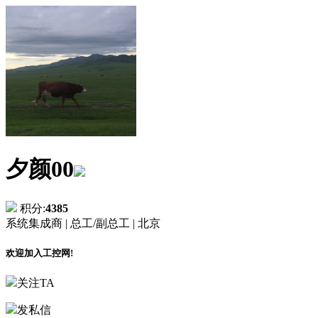
夕颜00
积分:
4385
系统集成商 |
总工/副总工 |
北京
欢迎加入工控网!
关注TA
发私信