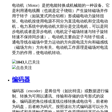
电动机（Motor）是把电能转换成机械能的一种设备。它
是利用通电线圈（也就是定子绕组）产生旋转磁场并作
用于转子（如鼠笼式闭合铝框）形成磁电动力旋转扭
矩。电动机按使用电源不同分为直流电动机和交流电动
机，电力系统中的电动机大部分是交流电机，可以是同
步电机或者是异步电机（电机定子磁场转速与转子旋转
转速不保持同步速）。电动机主要由定子与转子组成，
通电导线在磁场中受力运动的方向跟电流方向和磁感线
（磁场方向）方向有关。电动机工作原理是磁场对电流
受力的作用，使电动机转动。
1043
人已关注
点击关注
编码器
编码器（encoder）是将信号（如比特流）或数据进行编
制、转换为可用以通讯、传输和存储的信号形式的设
备。编码器把角位移或直线位移转换成电信号，前者称
为码盘，后者称为码尺。按照读出方式编码器可以分为
接触式和非接触式两种；按照工作原理编码器可分为增