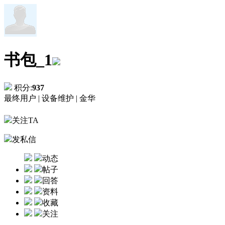
书包_1
积分:
937
最终用户 |
设备维护 |
金华
关注TA
发私信
动态
帖子
回答
资料
收藏
关注