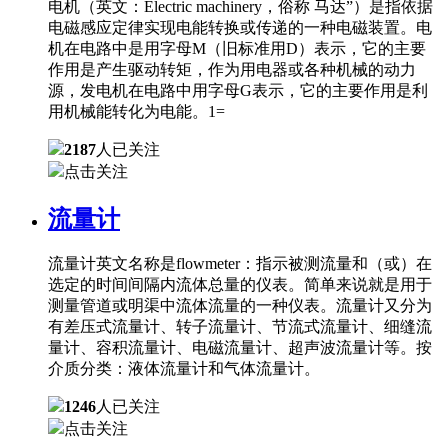
电机（英文：Electric machinery，俗称 马达”）是指依据
电磁感应定律实现电能转换或传递的一种电磁装置。电
机在电路中是用字母M（旧标准用D）表示，它的主要
作用是产生驱动转矩，作为用电器或各种机械的动力
源，发电机在电路中用字母G表示，它的主要作用是利
用机械能转化为电能。1=
2187
人已关注
点击关注
流量计
流量计英文名称是flowmeter：指示被测流量和（或）在
选定的时间间隔内流体总量的仪表。简单来说就是用于
测量管道或明渠中流体流量的一种仪表。流量计又分为
有差压式流量计、转子流量计、节流式流量计、细缝流
量计、容积流量计、电磁流量计、超声波流量计等。按
介质分类：液体流量计和气体流量计。
1246
人已关注
点击关注