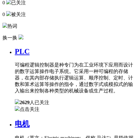
0
已关注
0
被关注
热词
换一换
PLC
可编程逻辑控制器是种专门为在工业环境下应用而设计
的数字运算操作电子系统。它采用一种可编程的存储
器，在其内部存储执行逻辑运算、顺序控制、定时、计
数和算术运算等操作的指令，通过数字式或模拟式的输
入输出来控制各种类型的机械设备或生产过程。
2629
人已关注
点击关注
电机
电机（英文：Electric machinery，俗称 马达”）是指依据