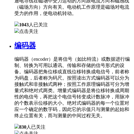
通电导线在磁场中受力运动的方向跟电流方向和磁感线
（磁场方向）方向有关。电动机工作原理是磁场对电流
受力的作用，使电动机转动。
1043
人已关注
点击关注
编码器
编码器（encoder）是将信号（如比特流）或数据进行编
制、转换为可用以通讯、传输和存储的信号形式的设
备。编码器把角位移或直线位移转换成电信号，前者称
为码盘，后者称为码尺。按照读出方式编码器可以分为
接触式和非接触式两种；按照工作原理编码器可分为增
量式和绝对式两类。增量式编码器是将位移转换成周期
性的电信号，再把这个电信号转变成计数脉冲，用脉冲
的个数表示位移的大小。绝对式编码器的每一个位置对
应一个确定的数字码，因此它的示值只与测量的起始和
终止位置有关，而与测量的中间过程无关。
830
人已关注
点击关注