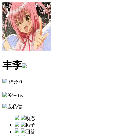
丰李
积分:
0
关注TA
发私信
动态
帖子
回答