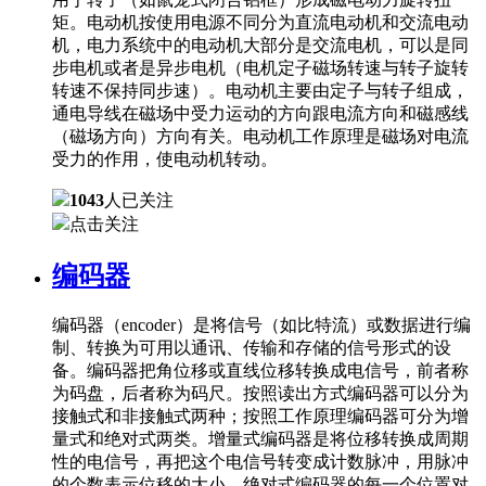
矩。电动机按使用电源不同分为直流电动机和交流电动
机，电力系统中的电动机大部分是交流电机，可以是同
步电机或者是异步电机（电机定子磁场转速与转子旋转
转速不保持同步速）。电动机主要由定子与转子组成，
通电导线在磁场中受力运动的方向跟电流方向和磁感线
（磁场方向）方向有关。电动机工作原理是磁场对电流
受力的作用，使电动机转动。
1043
人已关注
点击关注
编码器
编码器（encoder）是将信号（如比特流）或数据进行编
制、转换为可用以通讯、传输和存储的信号形式的设
备。编码器把角位移或直线位移转换成电信号，前者称
为码盘，后者称为码尺。按照读出方式编码器可以分为
接触式和非接触式两种；按照工作原理编码器可分为增
量式和绝对式两类。增量式编码器是将位移转换成周期
性的电信号，再把这个电信号转变成计数脉冲，用脉冲
的个数表示位移的大小。绝对式编码器的每一个位置对