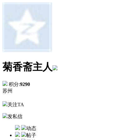
菊香斋主人
积分:
9290
苏州
关注TA
发私信
动态
帖子