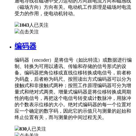
通电导线在磁场中受力运动的方向跟电流方向和磁感线
（磁场方向）方向有关。电动机工作原理是磁场对电流
受力的作用，使电动机转动。
1043
人已关注
点击关注
编码器
编码器（encoder）是将信号（如比特流）或数据进行编
制、转换为可用以通讯、传输和存储的信号形式的设
备。编码器把角位移或直线位移转换成电信号，前者称
为码盘，后者称为码尺。按照读出方式编码器可以分为
接触式和非接触式两种；按照工作原理编码器可分为增
量式和绝对式两类。增量式编码器是将位移转换成周期
性的电信号，再把这个电信号转变成计数脉冲，用脉冲
的个数表示位移的大小。绝对式编码器的每一个位置对
应一个确定的数字码，因此它的示值只与测量的起始和
终止位置有关，而与测量的中间过程无关。
830
人已关注
点击关注