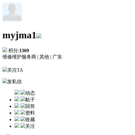
myjma1
积分:
1369
维修维护服务商 |
其他 |
广东
关注TA
发私信
动态
帖子
回答
资料
收藏
关注