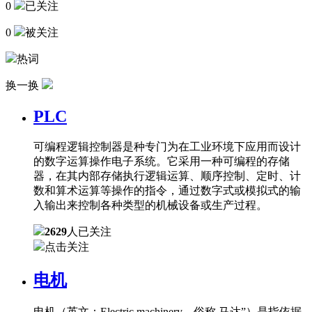
0
已关注
0
被关注
热词
换一换
PLC
可编程逻辑控制器是种专门为在工业环境下应用而设计
的数字运算操作电子系统。它采用一种可编程的存储
器，在其内部存储执行逻辑运算、顺序控制、定时、计
数和算术运算等操作的指令，通过数字式或模拟式的输
入输出来控制各种类型的机械设备或生产过程。
2629
人已关注
点击关注
电机
电机（英文：Electric machinery，俗称 马达”）是指依据