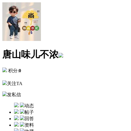
唐山味儿不浓
积分:
0
关注TA
发私信
动态
帖子
回答
资料