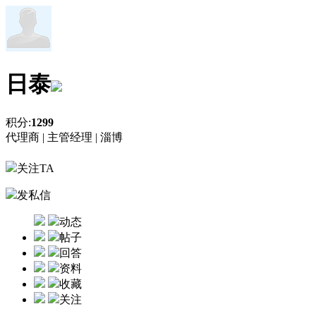
日泰
积分:
1299
代理商 |
主管经理 |
淄博
关注TA
发私信
动态
帖子
回答
资料
收藏
关注