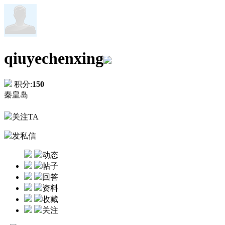
qiuyechenxing
积分:
150
秦皇岛
关注TA
发私信
动态
帖子
回答
资料
收藏
关注