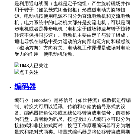
是利用通电线圈（也就是定子绕组）产生旋转磁场并作
用于转子（如鼠笼式闭合铝框）形成磁电动力旋转扭
矩。电动机按使用电源不同分为直流电动机和交流电动
机，电力系统中的电动机大部分是交流电机，可以是同
步电机或者是异步电机（电机定子磁场转速与转子旋转
转速不保持同步速）。电动机主要由定子与转子组成，
通电导线在磁场中受力运动的方向跟电流方向和磁感线
（磁场方向）方向有关。电动机工作原理是磁场对电流
受力的作用，使电动机转动。
1043
人已关注
点击关注
编码器
编码器（encoder）是将信号（如比特流）或数据进行编
制、转换为可用以通讯、传输和存储的信号形式的设
备。编码器把角位移或直线位移转换成电信号，前者称
为码盘，后者称为码尺。按照读出方式编码器可以分为
接触式和非接触式两种；按照工作原理编码器可分为增
量式和绝对式两类。增量式编码器是将位移转换成周期