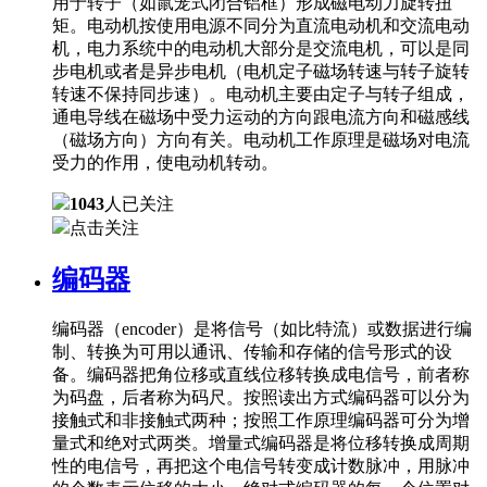
用于转子（如鼠笼式闭合铝框）形成磁电动力旋转扭
矩。电动机按使用电源不同分为直流电动机和交流电动
机，电力系统中的电动机大部分是交流电机，可以是同
步电机或者是异步电机（电机定子磁场转速与转子旋转
转速不保持同步速）。电动机主要由定子与转子组成，
通电导线在磁场中受力运动的方向跟电流方向和磁感线
（磁场方向）方向有关。电动机工作原理是磁场对电流
受力的作用，使电动机转动。
1043
人已关注
点击关注
编码器
编码器（encoder）是将信号（如比特流）或数据进行编
制、转换为可用以通讯、传输和存储的信号形式的设
备。编码器把角位移或直线位移转换成电信号，前者称
为码盘，后者称为码尺。按照读出方式编码器可以分为
接触式和非接触式两种；按照工作原理编码器可分为增
量式和绝对式两类。增量式编码器是将位移转换成周期
性的电信号，再把这个电信号转变成计数脉冲，用脉冲