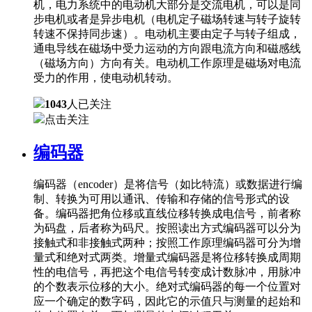
机，电力系统中的电动机大部分是交流电机，可以是同
步电机或者是异步电机（电机定子磁场转速与转子旋转
转速不保持同步速）。电动机主要由定子与转子组成，
通电导线在磁场中受力运动的方向跟电流方向和磁感线
（磁场方向）方向有关。电动机工作原理是磁场对电流
受力的作用，使电动机转动。
1043
人已关注
点击关注
编码器
编码器（encoder）是将信号（如比特流）或数据进行编
制、转换为可用以通讯、传输和存储的信号形式的设
备。编码器把角位移或直线位移转换成电信号，前者称
为码盘，后者称为码尺。按照读出方式编码器可以分为
接触式和非接触式两种；按照工作原理编码器可分为增
量式和绝对式两类。增量式编码器是将位移转换成周期
性的电信号，再把这个电信号转变成计数脉冲，用脉冲
的个数表示位移的大小。绝对式编码器的每一个位置对
应一个确定的数字码，因此它的示值只与测量的起始和