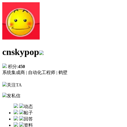
cnskypop
积分:
450
系统集成商 |
自动化工程师 |
鹤壁
关注TA
发私信
动态
帖子
回答
资料