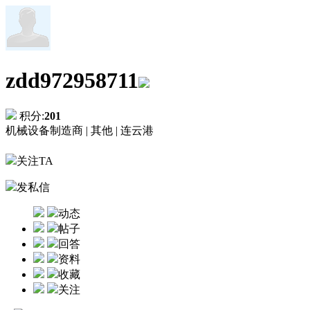
zdd972958711
积分:
201
机械设备制造商 |
其他 |
连云港
关注TA
发私信
动态
帖子
回答
资料
收藏
关注