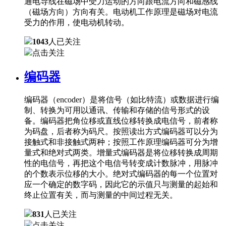
通电导线在磁场中受力运动的方向跟电流方向和磁感线
（磁场方向）方向有关。电动机工作原理是磁场对电流
受力的作用，使电动机转动。
1043
人已关注
点击关注
编码器
编码器（encoder）是将信号（如比特流）或数据进行编
制、转换为可用以通讯、传输和存储的信号形式的设
备。编码器把角位移或直线位移转换成电信号，前者称
为码盘，后者称为码尺。按照读出方式编码器可以分为
接触式和非接触式两种；按照工作原理编码器可分为增
量式和绝对式两类。增量式编码器是将位移转换成周期
性的电信号，再把这个电信号转变成计数脉冲，用脉冲
的个数表示位移的大小。绝对式编码器的每一个位置对
应一个确定的数字码，因此它的示值只与测量的起始和
终止位置有关，而与测量的中间过程无关。
831
人已关注
点击关注