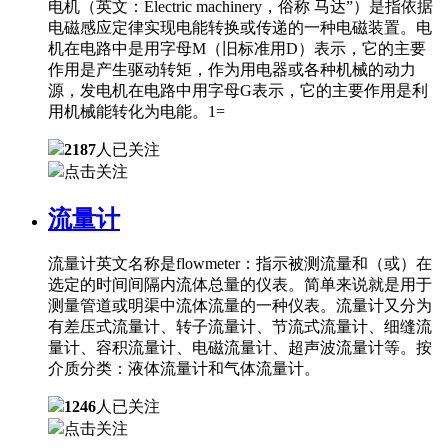
电机（英文：Electric machinery，俗称 马达”）是指依据
电磁感应定律实现电能转换或传递的一种电磁装置。电
机在电路中是用字母M（旧标准用D）表示，它的主要
作用是产生驱动转矩，作为用电器或各种机械的动力
源，发电机在电路中用字母G表示，它的主要作用是利
用机械能转化为电能。1=
2187
人已关注
点击关注
流量计
流量计英文名称是flowmeter：指示被测流量和（或）在
选定的时间间隔内流体总量的仪表。简单来说就是用于
测量管道或明渠中流体流量的一种仪表。流量计又分为
有差压式流量计、转子流量计、节流式流量计、细缝流
量计、容积流量计、电磁流量计、超声波流量计等。按
介质分类：液体流量计和气体流量计。
1246
人已关注
点击关注