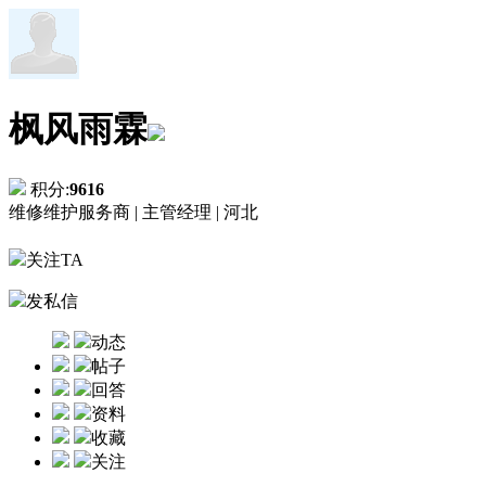
枫风雨霖
积分:
9616
维修维护服务商 |
主管经理 |
河北
关注TA
发私信
动态
帖子
回答
资料
收藏
关注