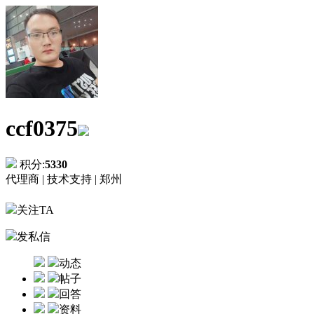
ccf0375
积分:
5330
代理商 |
技术支持 |
郑州
关注TA
发私信
动态
帖子
回答
资料