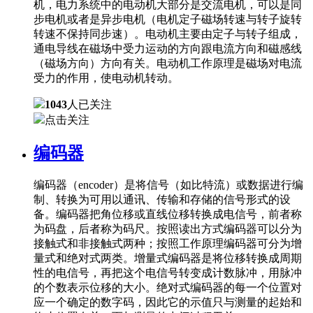
机，电力系统中的电动机大部分是交流电机，可以是同
步电机或者是异步电机（电机定子磁场转速与转子旋转
转速不保持同步速）。电动机主要由定子与转子组成，
通电导线在磁场中受力运动的方向跟电流方向和磁感线
（磁场方向）方向有关。电动机工作原理是磁场对电流
受力的作用，使电动机转动。
1043
人已关注
点击关注
编码器
编码器（encoder）是将信号（如比特流）或数据进行编
制、转换为可用以通讯、传输和存储的信号形式的设
备。编码器把角位移或直线位移转换成电信号，前者称
为码盘，后者称为码尺。按照读出方式编码器可以分为
接触式和非接触式两种；按照工作原理编码器可分为增
量式和绝对式两类。增量式编码器是将位移转换成周期
性的电信号，再把这个电信号转变成计数脉冲，用脉冲
的个数表示位移的大小。绝对式编码器的每一个位置对
应一个确定的数字码，因此它的示值只与测量的起始和