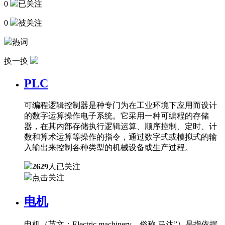
0
已关注
0
被关注
热词
换一换
PLC
可编程逻辑控制器是种专门为在工业环境下应用而设计
的数字运算操作电子系统。它采用一种可编程的存储
器，在其内部存储执行逻辑运算、顺序控制、定时、计
数和算术运算等操作的指令，通过数字式或模拟式的输
入输出来控制各种类型的机械设备或生产过程。
2629
人已关注
点击关注
电机
电机（英文：Electric machinery，俗称 马达”）是指依据