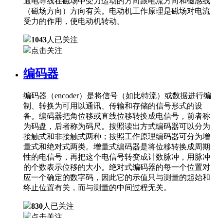
通电导线在磁场中受力运动的方向跟电流方向和磁感线
（磁场方向）方向有关。电动机工作原理是磁场对电流
受力的作用，使电动机转动。
1043
人已关注
点击关注
编码器
编码器（encoder）是将信号（如比特流）或数据进行编
制、转换为可用以通讯、传输和存储的信号形式的设
备。编码器把角位移或直线位移转换成电信号，前者称
为码盘，后者称为码尺。按照读出方式编码器可以分为
接触式和非接触式两种；按照工作原理编码器可分为增
量式和绝对式两类。增量式编码器是将位移转换成周期
性的电信号，再把这个电信号转变成计数脉冲，用脉冲
的个数表示位移的大小。绝对式编码器的每一个位置对
应一个确定的数字码，因此它的示值只与测量的起始和
终止位置有关，而与测量的中间过程无关。
830
人已关注
点击关注