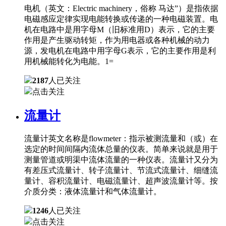
电机（英文：Electric machinery，俗称 马达”）是指依据
电磁感应定律实现电能转换或传递的一种电磁装置。电
机在电路中是用字母M（旧标准用D）表示，它的主要
作用是产生驱动转矩，作为用电器或各种机械的动力
源，发电机在电路中用字母G表示，它的主要作用是利
用机械能转化为电能。1=
2187
人已关注
点击关注
流量计
流量计英文名称是flowmeter：指示被测流量和（或）在
选定的时间间隔内流体总量的仪表。简单来说就是用于
测量管道或明渠中流体流量的一种仪表。流量计又分为
有差压式流量计、转子流量计、节流式流量计、细缝流
量计、容积流量计、电磁流量计、超声波流量计等。按
介质分类：液体流量计和气体流量计。
1246
人已关注
点击关注