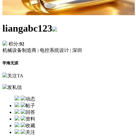
liangabc123
积分:
92
机械设备制造商 |
电控系统设计 |
深圳
学海无涯
关注TA
发私信
动态
帖子
回答
资料
收藏
关注